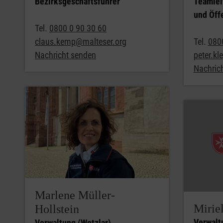
Bezirksgeschäftsführer
Teamlei
und Öffe
Tel.
0800 0 90 30 60
claus.kemp@malteser.org
Tel.
080
Nachricht senden
peter.kl
Nachric
Marlene Müller-
Mirie
Hollstein
Verwalt
Verwaltung (Wetzlar)