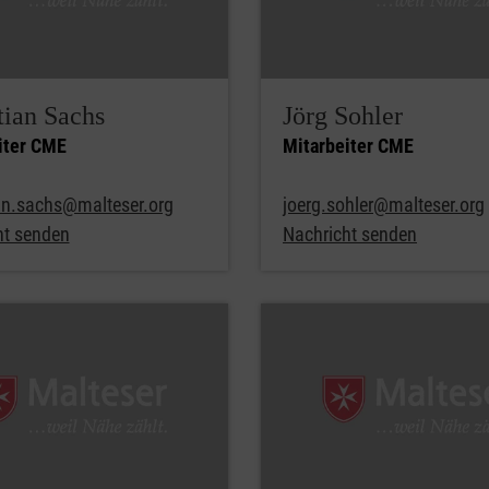
tian Sachs
Jörg Sohler
iter CME
Mitarbeiter CME
an.sachs@malteser.org
joerg.sohler@malteser.org
ht senden
Nachricht senden