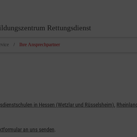
ildungszentrum Rettungsdienst
rvice
Ihre Ansprechpartner
sdienstschulen in Hessen (Wetzlar und Rüsselsheim)
,
Rheinland
ktformular an uns senden
.