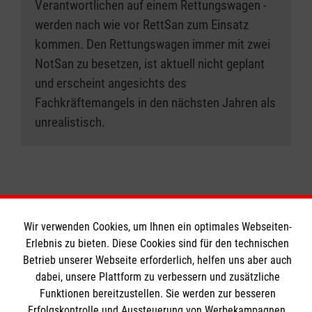
Verantwortlichen auf einem Rettungswagen -
werden nach wie vor RettSan zum Einsatz
kommen. Den Rettungswagen immer mit zwei
NotSan zu besetzen, ist aktuell nicht geplant
und erscheint angesichts des
Fachkräftemangels in den nächsten Jahren als
unrealistisch.
Wir verwenden Cookies, um Ihnen ein optimales Webseiten-
Erlebnis zu bieten. Diese Cookies sind für den technischen
Bildungszentrum Rettungsdienst
Betrieb unserer Webseite erforderlich, helfen uns aber auch
dabei, unsere Plattform zu verbessern und zusätzliche
Funktionen bereitzustellen. Sie werden zur besseren
Unsere Kurse
Erfolgskontrolle und Aussteuerung von Werbekampagnen,