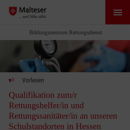
Bildungszentrum Rettungsdienst
Vorlesen
Qualifikation zum/r
Rettungshelfer/in und
Rettungssanitäter/in an unseren
Schulstandorten in Hessen