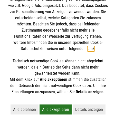
Notfallsanitäter
Informationen
wie z.B. Google Ads, eingesetzt. Das bedeutet, dass Cookies
Rettungssanitäter
zur Personalisierung von Anzeigen verwendet werden. Sie
entscheiden selbst, welche Kategorien Sie zulassen
Freiwilligendienst
Kontakt
möchten. Beachten Sie jedoch, dass bei fehlender
Forschung & Internationale Projekte
Zustimmung gegebenenfalls nicht mehr alle
Impressum
Malteser online
Funktionalitäten der Webseite zur Verfügung stehen.
Datenschutz
Weitere Infos finden Sie in unseren speziellen Cookie-
Datenschutzhinweisen unter folgendem
Link
.
Malteser in Deutschland
Malteser International
Technisch notwendige Cookies können nicht abgelehnt
Soziale Netzwerke
werden, da ein Betrieb der Seite dann nicht mehr
gewährleistet werden kann.
Mit dem Klick auf
Alle akzeptieren
stimmen Sie zusätzlich
Das Malteser Bildungszentrum Rettungsdienst gehört
dem Gebrauch der nicht notwendigen Cookies zu. Um Ihre
Einstellungen anzupassen, wählen Sie
Details anzeigen
.
zur Malteser Hilfsdienst gemeinnützigen GmbH.
Alle ablehnen
Alle akzeptieren
Details anzeigen
Lehnt alle nicht-essentiellen Cookies ab
Akzeptiert alle Cookies einschließl
Öffnet detailli