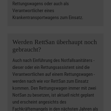
Die Unterrichtszeiten sind grundsätzlich von
Rettungswagens oder auch als
Montag bis Freitag jeweils von 8:30 Uhr bis 16
Verantwortlicher eines
Uhr. Die verbindlichen Anfangszeiten (z. B. am
Krankentransportwagens zum Einsatz.
ersten Lehrgangstag) entnehmen Sie bitte
Ihrer Kurseinladung.
Werden RettSan überhaupt noch
gebraucht?
Auch nach Einführung des Notfallsanitäters -
dieser oder ein Rettungsassistent sind die
Verantwortlichen auf einem Rettungswagen -
werden nach wie vor RettSan zum Einsatz
kommen. Den Rettungswagen immer mit zwei
NotSan zu besetzen, ist aktuell nicht geplant
und erscheint angesichts des
Fachkräftemangels in den nächsten Jahren als