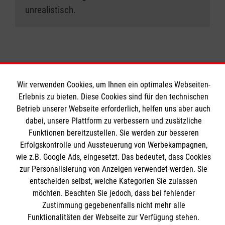
unrealistisch.
Wir verwenden Cookies, um Ihnen ein optimales Webseiten-
Erlebnis zu bieten. Diese Cookies sind für den technischen
Bildungszentrum Rettungsdienst
Betrieb unserer Webseite erforderlich, helfen uns aber auch
dabei, unsere Plattform zu verbessern und zusätzliche
Funktionen bereitzustellen. Sie werden zur besseren
Unsere Kurse
Erfolgskontrolle und Aussteuerung von Werbekampagnen,
Notfallsanitäter
Informationen
wie z.B. Google Ads, eingesetzt. Das bedeutet, dass Cookies
Rettungssanitäter
zur Personalisierung von Anzeigen verwendet werden. Sie
entscheiden selbst, welche Kategorien Sie zulassen
Freiwilligendienst
Kontakt
möchten. Beachten Sie jedoch, dass bei fehlender
Forschung & Internationale Projekte
Zustimmung gegebenenfalls nicht mehr alle
Impressum
Malteser online
Funktionalitäten der Webseite zur Verfügung stehen.
Datenschutz