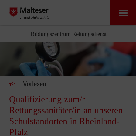
Bildungszentrum Rettungsdienst
Vorlesen
Qualifizierung zum/r
Rettungssanitäter/in an unseren
Schulstandorten in Rheinland-
Pfalz