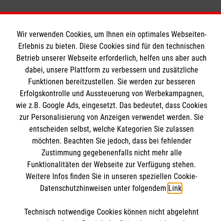
Wir verwenden Cookies, um Ihnen ein optimales Webseiten-
Erlebnis zu bieten. Diese Cookies sind für den technischen
Betrieb unserer Webseite erforderlich, helfen uns aber auch
Bildungszentrum Rettungsdienst
dabei, unsere Plattform zu verbessern und zusätzliche
Funktionen bereitzustellen. Sie werden zur besseren
Erfolgskontrolle und Aussteuerung von Werbekampagnen,
Unsere Kurse
wie z.B. Google Ads, eingesetzt. Das bedeutet, dass Cookies
Notfallsanitäter
zur Personalisierung von Anzeigen verwendet werden. Sie
Informationen
entscheiden selbst, welche Kategorien Sie zulassen
Rettungssanitäter
möchten. Beachten Sie jedoch, dass bei fehlender
Freiwilligendienst
Zustimmung gegebenenfalls nicht mehr alle
Kontakt
Forschung & Internationale Projekte
Funktionalitäten der Webseite zur Verfügung stehen.
Impressum
Malteser online
Weitere Infos finden Sie in unseren speziellen Cookie-
Datenschutz
Datenschutzhinweisen unter folgendem
Link
.
Malteser in Deutschland
Technisch notwendige Cookies können nicht abgelehnt