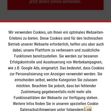
jetzt direkt online anmelden.
Wir verwenden Cookies, um Ihnen ein optimales Webseiten-
Erlebnis zu bieten. Diese Cookies sind für den technischen
Betrieb unserer Webseite erforderlich, helfen uns aber auch
Bildungszentrum Rettungsdienst
dabei, unsere Plattform zu verbessern und zusätzliche
Funktionen bereitzustellen. Sie werden zur besseren
Erfolgskontrolle und Aussteuerung von Werbekampagnen,
Unsere Kurse
wie z.B. Google Ads, eingesetzt. Das bedeutet, dass Cookies
Notfallsanitäter
Informationen
zur Personalisierung von Anzeigen verwendet werden. Sie
Rettungssanitäter
entscheiden selbst, welche Kategorien Sie zulassen
möchten. Beachten Sie jedoch, dass bei fehlender
Freiwilligendienst
Kontakt
Zustimmung gegebenenfalls nicht mehr alle
Forschung & Internationale Projekte
Funktionalitäten der Webseite zur Verfügung stehen.
Impressum
Malteser online
Weitere Infos finden Sie in unseren speziellen Cookie-
Datenschutz
Datenschutzhinweisen unter folgendem
Link
.