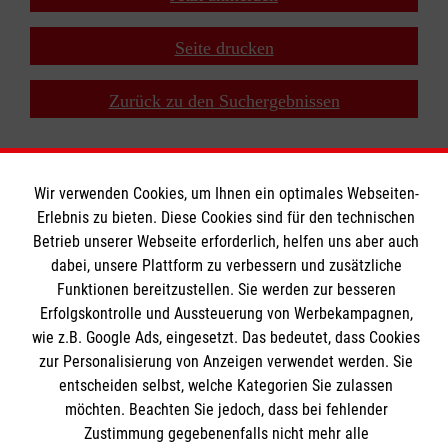
+
−
Seite drucken
⇧
Zurück zu den Suchergebnissen
Wir verwenden Cookies, um Ihnen ein optimales Webseiten-
Erlebnis zu bieten. Diese Cookies sind für den technischen
Betrieb unserer Webseite erforderlich, helfen uns aber auch
Bildungszentrum Rettungsdienst
dabei, unsere Plattform zu verbessern und zusätzliche
Funktionen bereitzustellen. Sie werden zur besseren
Erfolgskontrolle und Aussteuerung von Werbekampagnen,
Unsere Kurse
wie z.B. Google Ads, eingesetzt. Das bedeutet, dass Cookies
Notfallsanitäter
Informationen
zur Personalisierung von Anzeigen verwendet werden. Sie
Rettungssanitäter
entscheiden selbst, welche Kategorien Sie zulassen
möchten. Beachten Sie jedoch, dass bei fehlender
Freiwilligendienst
Kontakt
Zustimmung gegebenenfalls nicht mehr alle
Forschung & Internationale Projekte