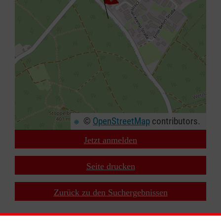
©
OpenStreetMap
contributors.
Jetzt anmelden
+
−
Seite drucken
⇧
Zurück zu den Suchergebnissen