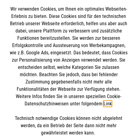
Wir verwenden Cookies, um Ihnen ein optimales Webseiten-
Erlebnis zu bieten. Diese Cookies sind für den technischen
Betrieb unserer Webseite erforderlich, helfen uns aber auch
Bildungszentrum Rettungsdienst
dabei, unsere Plattform zu verbessern und zusätzliche
Funktionen bereitzustellen. Sie werden zur besseren
Erfolgskontrolle und Aussteuerung von Werbekampagnen,
Unsere Kurse
wie z.B. Google Ads, eingesetzt. Das bedeutet, dass Cookies
Notfallsanitäter
Informationen
zur Personalisierung von Anzeigen verwendet werden. Sie
entscheiden selbst, welche Kategorien Sie zulassen
Rettungssanitäter
möchten. Beachten Sie jedoch, dass bei fehlender
Freiwilligendienst
Zustimmung gegebenenfalls nicht mehr alle
Kontakt
Forschung & Internationale Projekte
Funktionalitäten der Webseite zur Verfügung stehen.
Impressum
Malteser online
Weitere Infos finden Sie in unseren speziellen Cookie-
Datenschutz
Datenschutzhinweisen unter folgendem
Link
.
Malteser in Deutschland
Technisch notwendige Cookies können nicht abgelehnt
Malteser International
werden, da ein Betrieb der Seite dann nicht mehr
Soziale Netzwerke
gewährleistet werden kann.