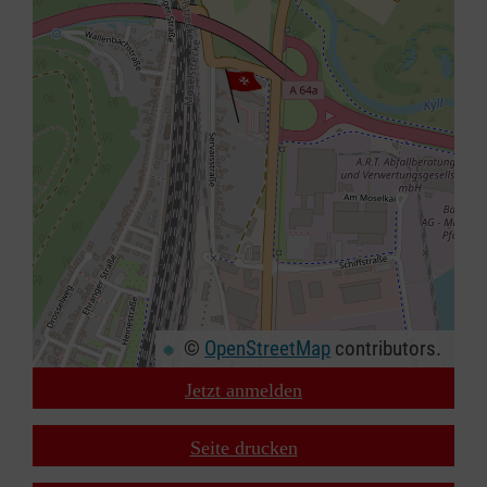
©
OpenStreetMap
contributors.
Jetzt anmelden
+
−
Seite drucken
⇧