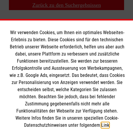
Zurück zu den Suchergebnissen
Wir verwenden Cookies, um Ihnen ein optimales Webseiten-
Erlebnis zu bieten. Diese Cookies sind für den technischen
Betrieb unserer Webseite erforderlich, helfen uns aber auch
Bildungszentrum Rettungsdienst
dabei, unsere Plattform zu verbessern und zusätzliche
Funktionen bereitzustellen. Sie werden zur besseren
Erfolgskontrolle und Aussteuerung von Werbekampagnen,
Unsere Kurse
wie z.B. Google Ads, eingesetzt. Das bedeutet, dass Cookies
Notfallsanitäter
Informationen
zur Personalisierung von Anzeigen verwendet werden. Sie
Rettungssanitäter
entscheiden selbst, welche Kategorien Sie zulassen
möchten. Beachten Sie jedoch, dass bei fehlender
Freiwilligendienst
Kontakt
Zustimmung gegebenenfalls nicht mehr alle
Forschung & Internationale Projekte
Funktionalitäten der Webseite zur Verfügung stehen.
Impressum
Malteser online
Weitere Infos finden Sie in unseren speziellen Cookie-
Datenschutz
Datenschutzhinweisen unter folgendem
Link
.