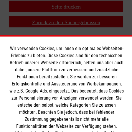
Seite drucken
⇧
Zurück zu den Suchergebnissen
Wir verwenden Cookies, um Ihnen ein optimales Webseiten-
Erlebnis zu bieten. Diese Cookies sind für den technischen
Betrieb unserer Webseite erforderlich, helfen uns aber auch
Bildungszentrum Rettungsdienst
dabei, unsere Plattform zu verbessern und zusätzliche
Funktionen bereitzustellen. Sie werden zur besseren
Erfolgskontrolle und Aussteuerung von Werbekampagnen,
Unsere Kurse
wie z.B. Google Ads, eingesetzt. Das bedeutet, dass Cookies
Notfallsanitäter
Informationen
zur Personalisierung von Anzeigen verwendet werden. Sie
Rettungssanitäter
entscheiden selbst, welche Kategorien Sie zulassen
möchten. Beachten Sie jedoch, dass bei fehlender
Freiwilligendienst
Zustimmung gegebenenfalls nicht mehr alle
Kontakt
Forschung & Internationale Projekte
Funktionalitäten der Webseite zur Verfügung stehen.
Impressum
Malteser online