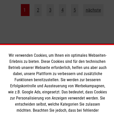
1
2
3
4
5
nächste
Wir verwenden Cookies, um Ihnen ein optimales Webseiten-
Bildungszentrum Rettungsdienst
Erlebnis zu bieten. Diese Cookies sind für den technischen
Betrieb unserer Webseite erforderlich, helfen uns aber auch
dabei, unsere Plattform zu verbessern und zusätzliche
Unsere Kurse
Funktionen bereitzustellen. Sie werden zur besseren
Erfolgskontrolle und Aussteuerung von Werbekampagnen,
Notfallsanitäter
Informationen
wie z.B. Google Ads, eingesetzt. Das bedeutet, dass Cookies
Rettungssanitäter
zur Personalisierung von Anzeigen verwendet werden. Sie
Freiwilligendienst
entscheiden selbst, welche Kategorien Sie zulassen
Kontakt
möchten. Beachten Sie jedoch, dass bei fehlender
Forschung & Internationale Projekte