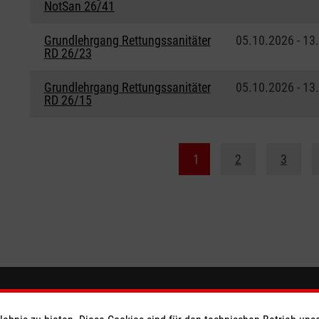
NotSan 26/41
Grundlehrgang Rettungssanitäter
05.10.2026 - 13
RD 26/23
Grundlehrgang Rettungssanitäter
05.10.2026 - 13
RD 26/15
1
2
3
ionen
Malteser online