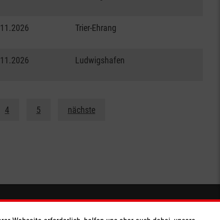
.11.2026
Trier-Ehrang
.11.2026
Ludwigshafen
4
5
nächste
Soziale Netzwerke