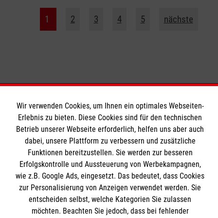
1
2
3
4
5
nächste
Wir verwenden Cookies, um Ihnen ein optimales Webseiten-
Bildungszentrum Rettungsdienst
Erlebnis zu bieten. Diese Cookies sind für den technischen
Betrieb unserer Webseite erforderlich, helfen uns aber auch
dabei, unsere Plattform zu verbessern und zusätzliche
Unsere Kurse
Funktionen bereitzustellen. Sie werden zur besseren
Erfolgskontrolle und Aussteuerung von Werbekampagnen,
Notfallsanitäter
Informationen
wie z.B. Google Ads, eingesetzt. Das bedeutet, dass Cookies
Rettungssanitäter
zur Personalisierung von Anzeigen verwendet werden. Sie
Freiwilligendienst
entscheiden selbst, welche Kategorien Sie zulassen
Kontakt
möchten. Beachten Sie jedoch, dass bei fehlender
Forschung & Internationale Projekte