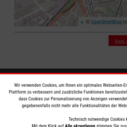
©
OpenStreetMap
co
+
−
⇧
Jetzt
Bildungszentrum Rettungsdienst
Informat
Wir verwenden Cookies, um Ihnen ein optimales Webseiten-Erle
Plattform zu verbessern und zusätzliche Funktionen bereitzuste
Unsere Kurse
Kontakt
dass Cookies zur Personalisierung von Anzeigen verwendet
gegebenenfalls nicht mehr alle Funktionalitäten der Web
Notfallsanitäter
Impressum
Rettungssanitäter
Datenschut
Technisch notwendige Cookies k
Freiwilligendienst
Mit dem Klick auf
Alle akzeptieren
stimmen Sie zusä