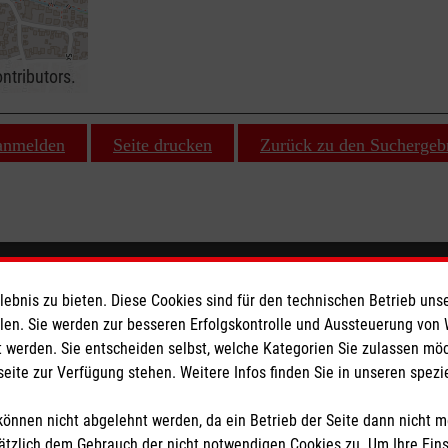
ntributors.
 anmelden
Seite drucken
Zurück zu den Suchergeb
ionen
Malteser online
bnis zu bieten. Diese Cookies sind für den technischen Betrieb unse
llen. Sie werden zur besseren Erfolgskontrolle und Aussteuerung von
Malteser in Deutschland
 werden. Sie entscheiden selbst, welche Kategorien Sie zulassen mö
seite zur Verfügung stehen. Weitere Infos finden Sie in unseren spe
Malteser International
z
önnen nicht abgelehnt werden, da ein Betrieb der Seite dann nicht 
tzlich dem Gebrauch der nicht notwendigen Cookies zu. Um Ihre Ein