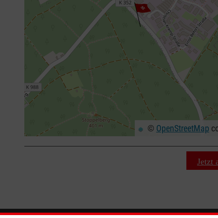
©
OpenStreetMap
co
+
−
⇧
Jetzt