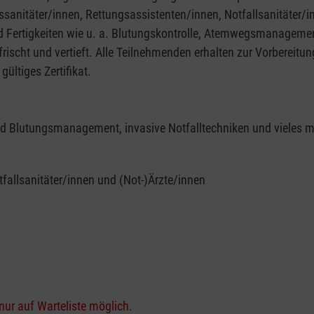
gssanitäter/innen, Rettungsassistenten/innen, Notfallsanitäter/i
nd Fertigkeiten wie u. a. Blutungskontrolle, Atemwegsmanagem
frischt und vertieft. Alle Teilnehmenden erhalten zur Vorbereit
ültiges Zertifikat.
nd Blutungsmanagement, invasive Notfalltechniken und vieles m
fallsanitäter/innen und (Not-)Ärzte/innen
nur auf Warteliste möglich.