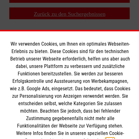
Zurück zu den Suchergebnissen
Wir verwenden Cookies, um Ihnen ein optimales Webseiten-
Erlebnis zu bieten. Diese Cookies sind für den technischen
Bildungszentrum Rettungsdienst
Betrieb unserer Webseite erforderlich, helfen uns aber auch
dabei, unsere Plattform zu verbessern und zusätzliche
Funktionen bereitzustellen. Sie werden zur besseren
Erfolgskontrolle und Aussteuerung von Werbekampagnen,
Unsere Kurse
wie z.B. Google Ads, eingesetzt. Das bedeutet, dass Cookies
Notfallsanitäter
Informationen
zur Personalisierung von Anzeigen verwendet werden. Sie
Rettungssanitäter
entscheiden selbst, welche Kategorien Sie zulassen
Freiwilligendienst
möchten. Beachten Sie jedoch, dass bei fehlender
Kontakt
Zustimmung gegebenenfalls nicht mehr alle
Forschung & Internationale Projekte
Impressum
Funktionalitäten der Webseite zur Verfügung stehen.
Malteser online
Weitere Infos finden Sie in unseren speziellen Cookie-
Datenschutz