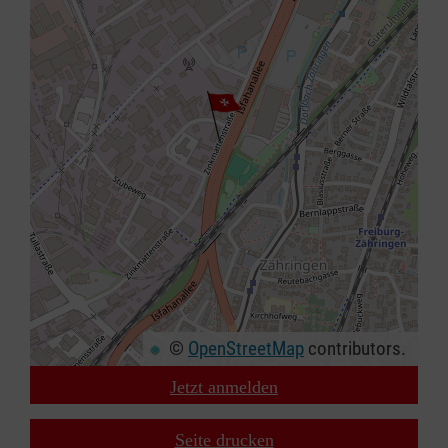
©
OpenStreetMap
contributors.
Jetzt anmelden
+
−
Seite drucken
⇧