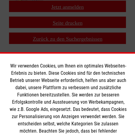
Jetzt anmelden
+
−
Seite drucken
⇧
Zurück zu den Suchergebnissen
Wir verwenden Cookies, um Ihnen ein optimales Webseiten-
Erlebnis zu bieten. Diese Cookies sind für den technischen
Betrieb unserer Webseite erforderlich, helfen uns aber auch
Bildungszentrum Rettungsdienst
dabei, unsere Plattform zu verbessern und zusätzliche
Funktionen bereitzustellen. Sie werden zur besseren
Erfolgskontrolle und Aussteuerung von Werbekampagnen,
Unsere Kurse
wie z.B. Google Ads, eingesetzt. Das bedeutet, dass Cookies
Notfallsanitäter
Informationen
zur Personalisierung von Anzeigen verwendet werden. Sie
Rettungssanitäter
entscheiden selbst, welche Kategorien Sie zulassen
möchten. Beachten Sie jedoch, dass bei fehlender
Freiwilligendienst