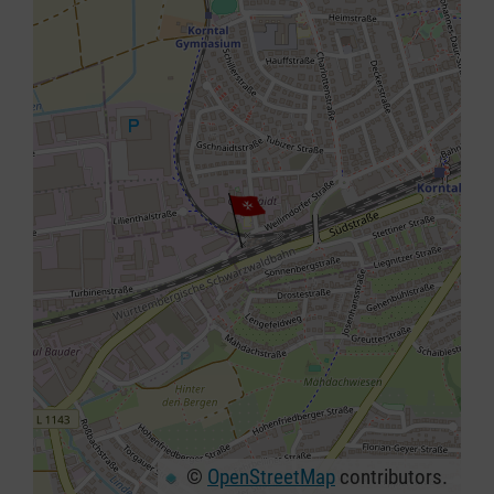
©
OpenStreetMap
contributors.