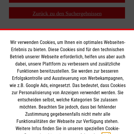
Zurück zu den Suchergebnissen
Wir verwenden Cookies, um Ihnen ein optimales Webseiten-
Erlebnis zu bieten. Diese Cookies sind für den technischen
Bildungszentrum Rettungsdienst
Betrieb unserer Webseite erforderlich, helfen uns aber auch
dabei, unsere Plattform zu verbessern und zusätzliche
Funktionen bereitzustellen. Sie werden zur besseren
Erfolgskontrolle und Aussteuerung von Werbekampagnen,
Unsere Kurse
wie z.B. Google Ads, eingesetzt. Das bedeutet, dass Cookies
Notfallsanitäter
Informationen
zur Personalisierung von Anzeigen verwendet werden. Sie
Rettungssanitäter
entscheiden selbst, welche Kategorien Sie zulassen
Freiwilligendienst
möchten. Beachten Sie jedoch, dass bei fehlender
Kontakt
Zustimmung gegebenenfalls nicht mehr alle
Forschung & Internationale Projekte
Impressum
Funktionalitäten der Webseite zur Verfügung stehen.
Malteser online
Weitere Infos finden Sie in unseren speziellen Cookie-
Datenschutz