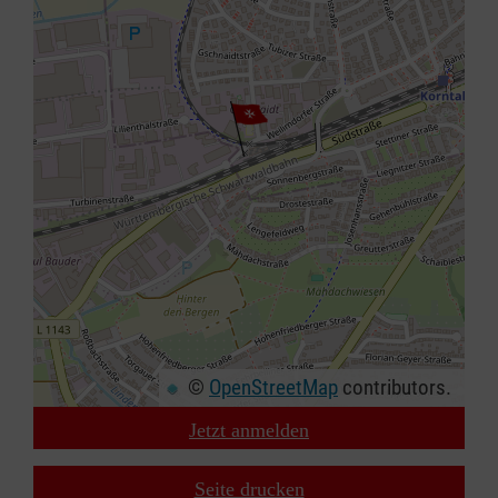
©
OpenStreetMap
contributors.
Jetzt anmelden
+
−
Seite drucken
⇧