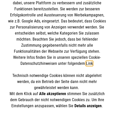
dabei, unsere Plattform zu verbessern und zusätzliche
Funktionen bereitzustellen. Sie werden zur besseren
Erfolgskontrolle und Aussteuerung von Werbekampagnen,
Unsere Kurse
wie z.B. Google Ads, eingesetzt. Das bedeutet, dass Cookies
Notfallsanitäter
Informationen
zur Personalisierung von Anzeigen verwendet werden. Sie
Rettungssanitäter
entscheiden selbst, welche Kategorien Sie zulassen
möchten. Beachten Sie jedoch, dass bei fehlender
Freiwilligendienst
Kontakt
Zustimmung gegebenenfalls nicht mehr alle
Forschung & Internationale Projekte
Funktionalitäten der Webseite zur Verfügung stehen.
Impressum
Malteser online
Weitere Infos finden Sie in unseren speziellen Cookie-
Datenschutz
Datenschutzhinweisen unter folgendem
Link
.
Malteser in Deutschland
Technisch notwendige Cookies können nicht abgelehnt
Malteser International
werden, da ein Betrieb der Seite dann nicht mehr
Soziale Netzwerke
gewährleistet werden kann.
Mit dem Klick auf
Alle akzeptieren
stimmen Sie zusätzlich
dem Gebrauch der nicht notwendigen Cookies zu. Um Ihre
Das Malteser Bildungszentrum Rettungsdienst gehört
Einstellungen anzupassen, wählen Sie
Details anzeigen
.
zur Malteser Hilfsdienst gemeinnützigen GmbH.